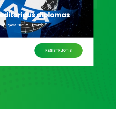
editoriaus diplomas
lanuojama 2026 m. II ketvirtis
REGISTRUOTIS