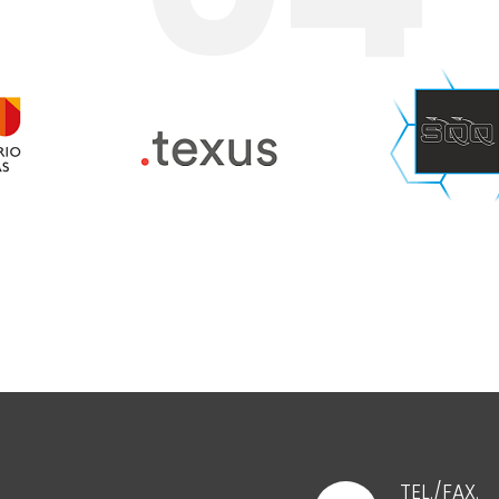
TEL./FAX.