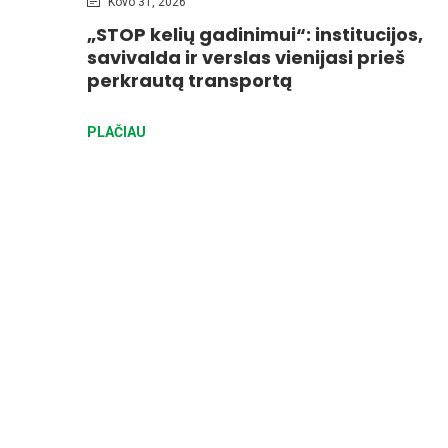
Kovo 31, 2026
„STOP kelių gadinimui“: institucijos,
savivalda ir verslas vienijasi prieš
perkrautą transportą
PLAČIAU