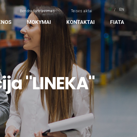
LT
EN
Bendradarbiavimas
Teisės aktai
ENOS
MOKYMAI
KONTAKTAI
FIATA
ija ''LINEKA"