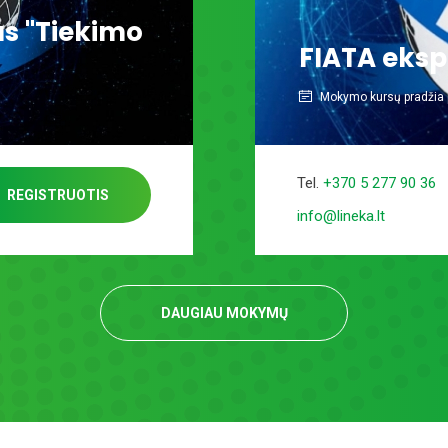
s "Tiekimo
FIATA eksp
Mokymo kursų pradžia p
Tel.
+370 5 277 90 36
REGISTRUOTIS
info@lineka.lt
DAUGIAU MOKYMŲ