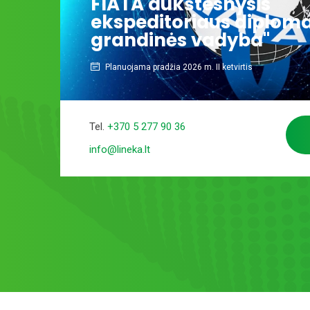
FIATA aukštesnysis
ekspeditoriaus diploma
grandinės vadyba"
Planuojama pradžia 2026 m. II ketvirtis
Tel.
+370 5 277 90 36
info@lineka.lt