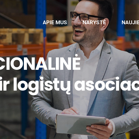
APIE MUS
NARYSTĖ
NAUJI
CIONALINĖ
r logistų asociac