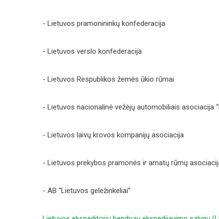
- Lietuvos pramonininkų konfederacija
- Lietuvos verslo konfederacija
- Lietuvos Respublikos žemės ūkio rūmai
- Lietuvos nacionalinė vežėjų automobiliais asociacija
- Lietuvos laivų krovos kompanijų asociacija
- Lietuvos prekybos pramonės ir amatų rūmų asociacij
- AB “Lietuvos geležinkeliai”
Lietuvos ekspeditorių bendrųjų ekspedijavimo sąlygų (