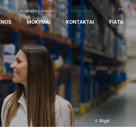
LT
EN
Bendradarbiavimas
Teisės aktai
ENOS
MOKYMAI
KONTAKTAI
FIATA
Atgal