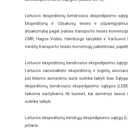
Lietuvos ekspeditorių bendrosios ekspedijavimo sąly
Ekspeditorių ir Užsakovų teises ir įsipareigojimus
atsakomybę pagal įvairias transporto teisės konvencij
CMR, Hagos-Visbio, Hamburgo taisyklės ir Varšuvos k
minėtų transporto teisės konvencijų pakeitimais, papild
Lietuvos ekspeditorių bendrosios ekspedijavimo sąly
Lietuvos nacionalinės ekspeditorių ir logistų asociac
pat kitiems asmenims, kurie sutinka taikyti šias Sąlygas
ekspeditorių bendrosios ekspedijavimo sąlygos (LEBES
taikoma santykiams tik tuomet, kai asmenys laisva val
sutinka taikyti;
Lietuvos ekspeditorių bendrųjų ekspedijavimo sąlygų (
pritaria: