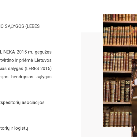
MO SĄLYGOS (LEBES
ja LINEKA 2015 m. gegužės
irtino ir priėmė Lietuvos
ąsias sąlygas (LEBES 2015)
cijos bendrąsias sąlygas
kspeditorių asociacijos
orių ir logistų