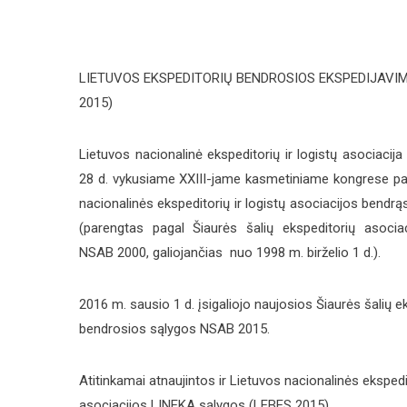
LIETUVOS EKSPEDITORIŲ BENDROSIOS EKSPEDIJAVI
2015)
Lietuvos nacionalinė ekspeditorių ir logistų asociaci
28 d. vykusiame XXIII-jame kasmetiniame kongrese patv
nacionalinės ekspeditorių ir logistų asociacijos bendr
(parengtas pagal Šiaurės šalių ekspeditorių asocia
NSAB 2000, galiojančias nuo 1998 m. birželio 1 d.).
2016 m. sausio 1 d. įsigaliojo naujosios Šiaurės šalių e
bendrosios sąlygos NSAB 2015.
Atitinkamai atnaujintos ir Lietuvos nacionalinės ekspedit
asociacijos LINEKA sąlygos (LEBES 2015).