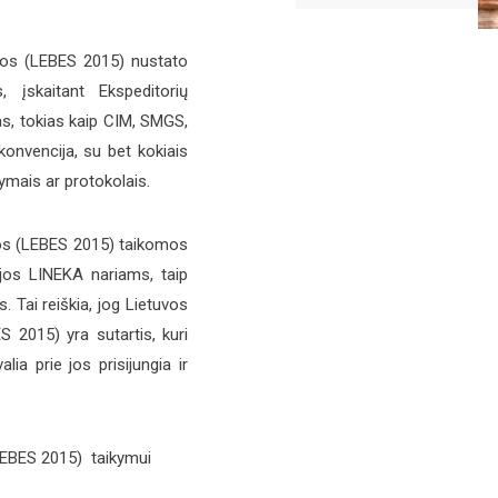
gos (LEBES 2015) nustato
, įskaitant Ekspeditorių
as, tokias kaip CIM, SMGS,
onvencija, su bet kokiais
ymais ar protokolais.
gos (LEBES 2015) taikomos
ijos LINEKA nariams, taip
. Tai reiškia, jog Lietuvos
 2015) yra sutartis, kuri
ia prie jos prisijungia ir
LEBES 2015) taikymui