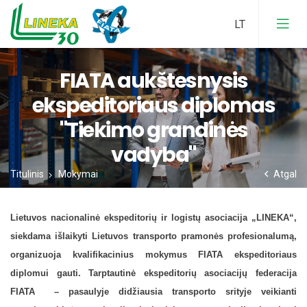
FIATA aukštesnysis
Įstatai
ekspeditoriaus diplomas
"Tiekimo grandinės
Nario Mokesčiai
Veiklos Ataskaita
vadyba"
Narystės Nauda
Veikla
Titulinis
Mokymai
Atgal
Narystės Anketa
Atstovavimas
Lietuvos nacionalinė ekspeditorių ir logistų asociacija „LINEKA“,
siekdama išlaikyti Lietuvos transporto pramonės profesionalumą,
organizuoja kvalifikacinius mokymus FIATA ekspeditoriaus
FIATA Nariai
diplomui gauti. Tarptautinė ekspeditorių asociacijų federacija
FIATA – pasaulyje didžiausia transporto srityje veikianti
FIATA Dokumentai