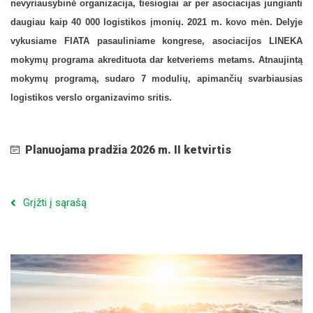
nevyriausybinė organizacija, tiesiogiai ar per asociacijas jungianti
daugiau kaip 40 000 logistikos įmonių. 2021 m. kovo mėn. Delyje
FIATA Naujienos
vykusiame FIATA pasauliniame kongrese, asociacijos LINEKA
mokymų programa akredituota dar ketveriems metams. Atnaujintą
mokymų programą, sudaro 7 modulių, apimančių svarbiausias
logistikos verslo organizavimo sritis.
Planuojama pradžia 2026 m. II ketvirtis
Grįžti į sąrašą