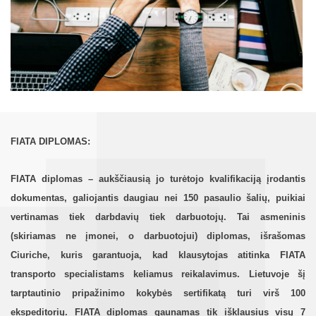
FIATA DIPLOMAS:
FIATA diplomas – aukščiausią jo turėtojo kvalifikaciją įrodantis
dokumentas, galiojantis daugiau nei 150 pasaulio šalių, puikiai
vertinamas tiek darbdavių tiek darbuotojų. Tai asmeninis
(skiriamas ne įmonei, o darbuotojui) diplomas, išrašomas
Ciuriche, kuris garantuoja, kad klausytojas atitinka FIATA
transporto specialistams keliamus reikalavimus. Lietuvoje šį
tarptautinio pripažinimo kokybės sertifikatą turi virš 100
ekspeditorių. FIATA diplomas gaunamas tik išklausius visų 7