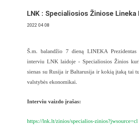
LNK : Specialiosios Žiniose Lineka
2022 04 08
Š.m. balandžio 7 dieną LINEKA Prezidentas
interviu LNK laidoje - Specialiosios Žinios ku
sienas su Rusija ir Baltarusija ir kokią įtaką tai 
valstybės ekonomikai.
Interviu vaizdo įrašas:
https://lnk.lt/zinios/specialios-zinios?jwsource=cl