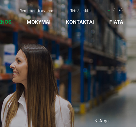
LT
EN
Bendradarbiavimas
Teisės aktai
ENOS
MOKYMAI
KONTAKTAI
FIATA
Atgal