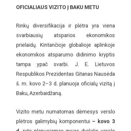
OFICIALIAUS VIZITO Į BAKU METU
FIATA Naujienos
Rinkų diversifikacija ir plėtra yra viena
svarbiausių atsparios ekonomikos
prielaidų. Kintančioje globalioje aplinkoje
ekonomikos atsparumo didinimo kryptis
tampa ypač svarbi. J. E. Lietuvos
Respublikos Prezidentas Gitanas Nausėda
š. m. kovo 2–3 d. planuoja oficialų vizitą į
Baku, Azerbaidžaną.
Vizito metu numatomas dėmesys verslo
plėtros galimybių komponentui
– kovo 3
d.
ryte planuojamas gyvas dvišalis verslo