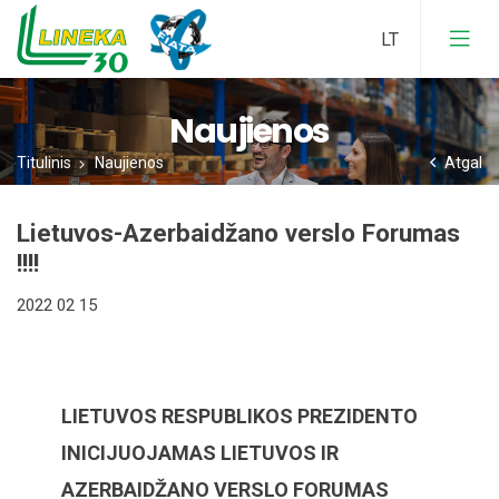
Naujienos
Įstatai
Titulinis
Naujienos
Atgal
Nario Mokesčiai
Veiklos Ataskaita
Lietuvos-Azerbaidžano verslo Forumas
!!!!
Narystės Nauda
Veikla
2022 02 15
Narystės Anketa
Atstovavimas
LIETUVOS RESPUBLIKOS PREZIDENTO
FIATA Nariai
INICIJUOJAMAS LIETUVOS IR
FIATA Dokumentai
AZERBAIDŽANO VERSLO FORUMAS